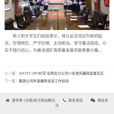
新入职大学生们纷纷表示，将以此次培训为新的起
点，珍惜岗位、严守纪律、主动担当，坚守廉洁底线，以
实干践行初心，为鹿洼煤矿高质量发展贡献青春力量。
上一篇：
AITIYU SPORT矿业西北分公司11名党风廉政监督员正式上岗
下一篇：
集团公司年度廉政谈话工作启动
爱体育·(中国)官方网站概况
|
联系电话
|
微信关
注