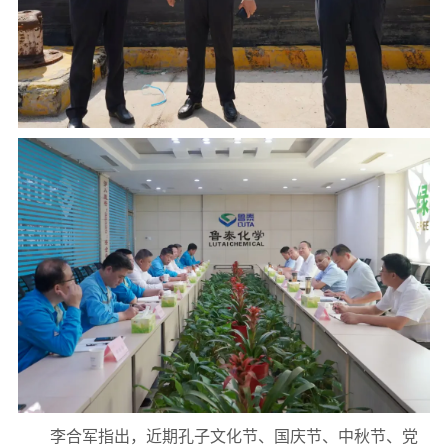
李合军指出，近期孔子文化节、国庆节、中秋节、党