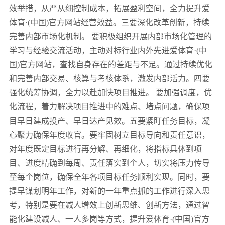
效举措，从严从细控制成本，拓展盈利空间，全力提升爱
体育·(中国)官方网站经营效益。三要深化改革创新，持续
完善内部市场化机制。 要积极组织开展内部市场化管理的
学习与经验交流活动，主动对标行业内外先进爱体育·(中
国)官方网站，查找自身存在的差距与不足。通过持续优化
和完善内部交易、核算与考核体系，激发内部活力。四要
强化统筹协调，全力以赴加快项目推进。 要加强调度，优
化流程，着力解决项目推进中的难点、堵点问题，确保项
目早日建成投产、早日达产见效。五要紧盯任务目标，凝
心聚力确保年度收官。要牢固树立目标导向和责任意识，
对年度既定目标进行再分解、再细化，将指标具体到项
目、进度精确到每周、责任落实到个人，切实将压力传导
至每个岗位，确保全年各项目标任务顺利实现。同时，要
提早谋划明年工作，对新的一年重点抓的工作进行深入思
考，特别是要在减人增效上创新思维、创新方法，通过智
能化建设减人、一人多岗等方式，提升爱体育·(中国)官方