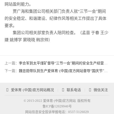
网站盈利能力。
贾广海和集团公司相关部门负责人就“三节一会”期间
的安全稳定、和谐建设、纪律作风等相关工作提出了具体
要求。
集团公司相关部室负责人陪同检查。（孟苗 于春 王少
婕 姚博学 窦晓晓 韩宗帅）
上一篇：
李合军到太平煤矿督导“三节一会”期间的安全生产经营工作
下一篇：
魏忠勋带队到生产爱体育·(中国)官方网站督导“国庆节”期间安全生产工作
爱体育·(中国)官方网站概况
|
联系电话
|
微信关注
© 2015-2022 爱体育·(中国)官方网站 版权所有
鲁ICP备12029946号
网站信息安全投诉举报电话：0537-5126029