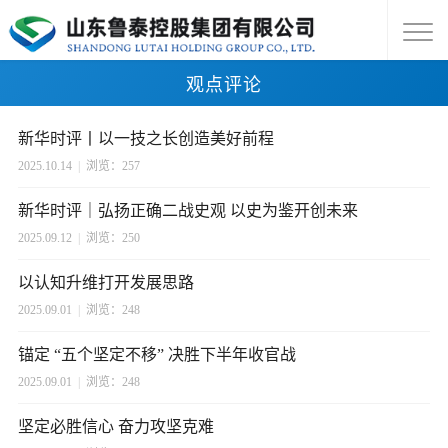
观点评论
新华时评丨以一技之长创造美好前程
2025.10.14
|
浏览：257
新华时评｜弘扬正确二战史观 以史为鉴开创未来
2025.09.12
|
浏览：250
以认知升维打开发展思路
2025.09.01
|
浏览：248
锚定 “五个坚定不移” 决胜下半年收官战
2025.09.01
|
浏览：248
坚定必胜信心 奋力攻坚克难